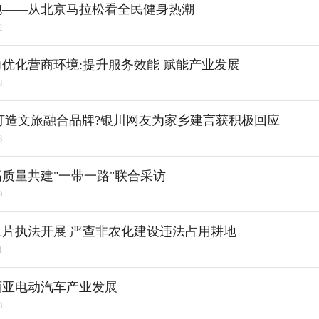
跑――从北京马拉松看全民健身热潮
2
优化营商环境:提升服务效能 赋能产业发展
3
打造文旅融合品牌?银川网友为家乡建言获积极回应
3
质量共建"一带一路"联合采访
9
地卫片执法开展 严查非农化建设违法占用耕地
1
西亚电动汽车产业发展
8