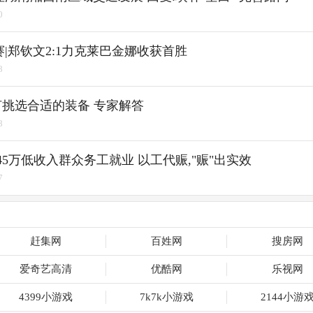
0
赛|郑钦文2:1力克莱巴金娜收获首胜
8
挑选合适的装备 专家解答
8
45万低收入群众务工就业 以工代赈,"赈"出实效
7
赶集网
百姓网
搜房网
爱奇艺高清
优酷网
乐视网
4399小游戏
7k7k小游戏
2144小游