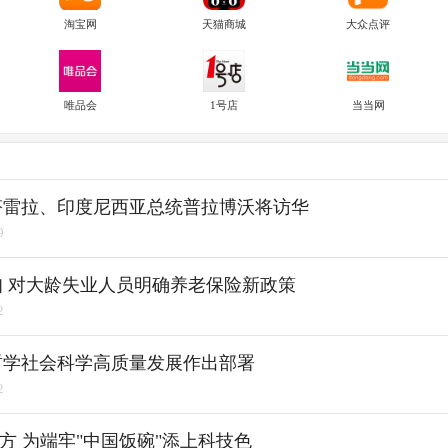
淘宝网
天猫商城
大众点评
唯品会
1号店
当当网
塔雷拉、印度尼西亚总统普拉博沃将访华
9
 对大龄失业人员明确养老保险新政策
2
哲学社会科学高质量发展作出部署
2
"方 为端牢"中国饭碗"添上科技色