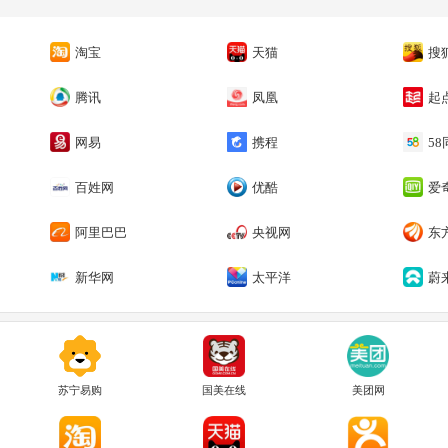
淘宝
天猫
搜
腾讯
凤凰
起
网易
携程
5
百姓网
优酷
爱
阿里巴巴
央视网
东
新华网
太平洋
蔚
苏宁易购
国美在线
美团网