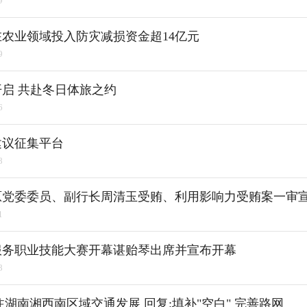
9
业在农业领域投入防灾减损资金超14亿元
9
启 共赴冬日体旅之约
6
建议征集平台
8
原党委委员、副行长周清玉受贿、利用影响力受贿案一审
1
服务职业技能大赛开幕谌贻琴出席并宣布开幕
8
注湖南湘西南区域交通发展 回复:填补"空白" 完善路网