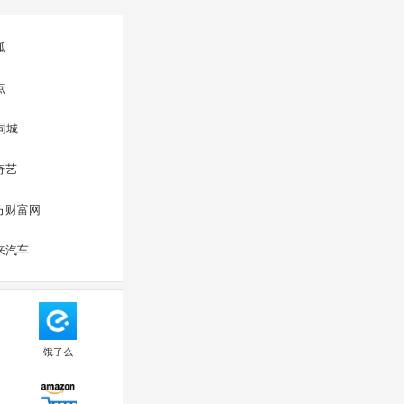
狐
点
8同城
奇艺
方财富网
来汽车
饿了么